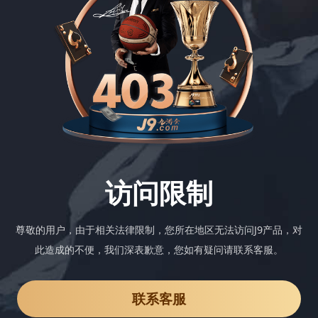
访问限制
尊敬的用户，由于相关法律限制，您所在地区无法访问J9产品，对
此造成的不便，我们深表歉意，您如有疑问请联系客服。
联系客服